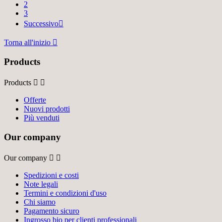
2
3
Successivo

Torna all'inizio

Products
Products


Offerte
Nuovi prodotti
Più venduti
Our company
Our company


Spedizioni e costi
Note legali
Termini e condizioni d'uso
Chi siamo
Pagamento sicuro
Ingrosso bio per clienti professionali