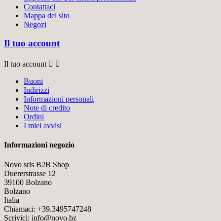
Contattaci
Mappa del sito
Negozi
Il tuo account
Il tuo account


Buoni
Indirizzi
Informazioni personali
Note di credito
Ordini
I miei avvisi
Informazioni negozio
Novo srls B2B Shop
Duererstrasse 12
39100 Bolzano
Bolzano
Italia
Chiamaci:
+39.3495747248
Scrivici:
info@novo.bz