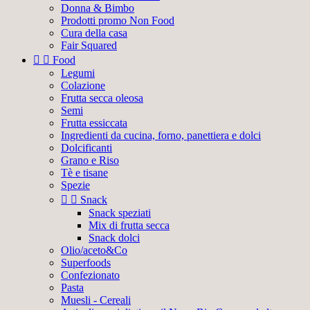
Donna & Bimbo
Prodotti promo Non Food
Cura della casa
Fair Squared


Food
Legumi
Colazione
Frutta secca oleosa
Semi
Frutta essiccata
Ingredienti da cucina, forno, panettiera e dolci
Dolcificanti
Grano e Riso
Tè e tisane
Spezie


Snack
Snack speziati
Mix di frutta secca
Snack dolci
Olio/aceto&Co
Superfoods
Confezionato
Pasta
Muesli - Cereali