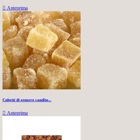

Anteprima
Cubetti di zenzero candito...

Anteprima