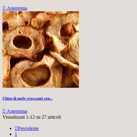

Anteprima
Chips di mele croccanti con...

Anteprima
Visualizzati 1-12 su 27 articoli

Precedente
1