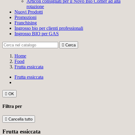
Articoli consigliati per il Novo Bio Corner ad alta
rotazione
Nuovi Prodotti
Promozioni
Franchising
Ingrosso bio per clienti professionali
Ingrosso BIO per GAS

Cerca
Home
Food
Frutta essiccata
Frutta essiccata

OK
Filtra per

Cancella tutto
Frutta essiccata