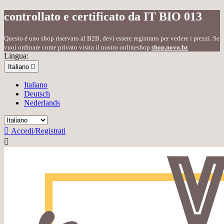
controllato e certificato da IT BIO 013
Questo é uno shop riservato al B2B, devi essere registrato per vedere i prezzi. Se
vuoi ordinare come privato visita il nostro onlineshop
shop.novo.bz
Lingua:
Italiano

Italiano
Deutsch
Nederlands

Accedi/Registrati
