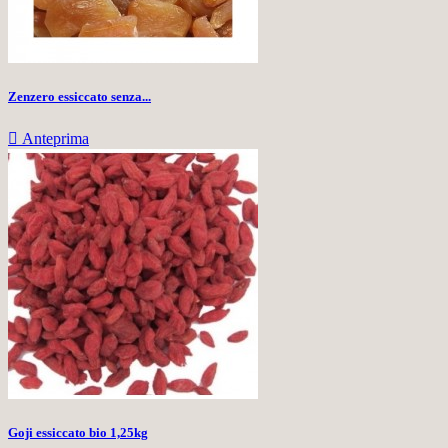
Zenzero essiccato senza...

Anteprima
Goji essiccato bio 1,25kg