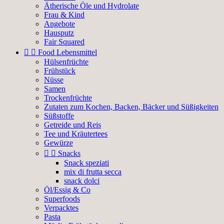
Ätherische Öle und Hydrolate
Frau & Kind
Angebote
Hausputz
Fair Squared


Food Lebensmittel
Hülsenfrüchte
Frühstück
Nüsse
Samen
Trockenfrüchte
Zutaten zum Kochen, Backen, Bäcker und Süßigkeiten
Süßstoffe
Getreide und Reis
Tee und Kräutertees
Gewürze


Snacks
Snack speziati
mix di frutta secca
snack dolci
Öl/Essig & Co
Superfoods
Verpacktes
Pasta