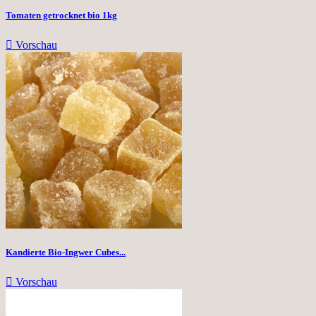
Tomaten getrocknet bio 1kg

Vorschau
Kandierte Bio-Ingwer Cubes...

Vorschau