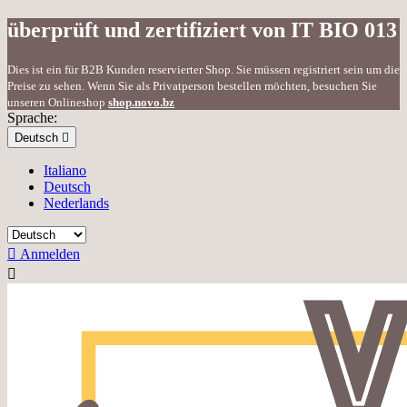
überprüft und zertifiziert von IT BIO 013
Dies ist ein für B2B Kunden reservierter Shop. Sie müssen registriert sein um die
Preise zu sehen. Wenn Sie als Privatperson bestellen möchten, besuchen Sie
unseren Onlineshop
shop.novo.bz
Sprache:
Deutsch

Italiano
Deutsch
Nederlands

Anmelden
