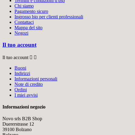
Termini e condizioni d'uso
Chi siamo
Pagamento sicuro
Ingrosso bio per clienti professionali
Contattaci
Mappa del sito
Negozi
Il tuo account
Il tuo account


Buoni
Indirizzi
Informazioni personali
Note di credito
Ordini
I miei avvisi
Informazioni negozio
Novo srls B2B Shop
Duererstrasse 12
39100 Bolzano
Bolzano