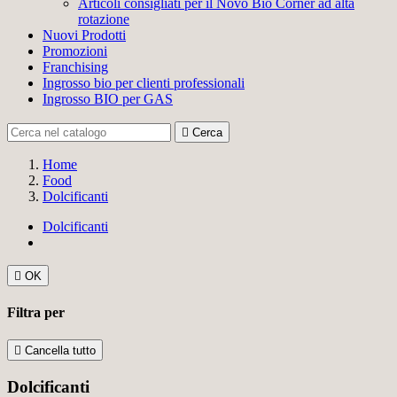
Articoli consigliati per il Novo Bio Corner ad alta
rotazione
Nuovi Prodotti
Promozioni
Franchising
Ingrosso bio per clienti professionali
Ingrosso BIO per GAS

Cerca
Home
Food
Dolcificanti
Dolcificanti

OK
Filtra per

Cancella tutto
Dolcificanti