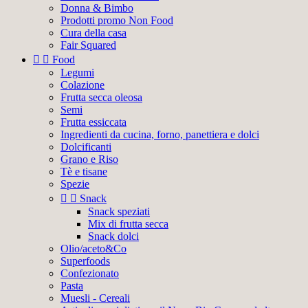
Donna & Bimbo
Prodotti promo Non Food
Cura della casa
Fair Squared


Food
Legumi
Colazione
Frutta secca oleosa
Semi
Frutta essiccata
Ingredienti da cucina, forno, panettiera e dolci
Dolcificanti
Grano e Riso
Tè e tisane
Spezie


Snack
Snack speziati
Mix di frutta secca
Snack dolci
Olio/aceto&Co
Superfoods
Confezionato
Pasta
Muesli - Cereali