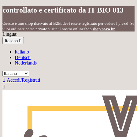
controllato e certificato da IT BIO 013
Questo é uno shop riservato al B2B, devi essere registrato per vedere i prezzi. Se
vuoi ordinare come privato visita il nostro onlineshop
shop.novo.bz
Lingua:
Italiano

Italiano
Deutsch
Nederlands

Accedi/Registrati
