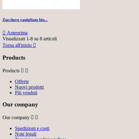
Zucchero vanigliato bio...

Anteprima
Visualizzati 1-8 su 8 articoli
Torna all'inizio

Products
Products


Offerte
Nuovi prodotti
Più venduti
Our company
Our company


Spedizioni e costi
Note legali