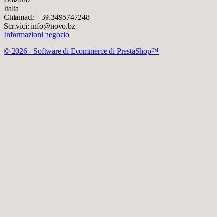
Italia
Chiamaci:
+39.3495747248
Scrivici:
info@novo.bz
Informazioni negozio
© 2026 - Software di Ecommerce di PrestaShop™