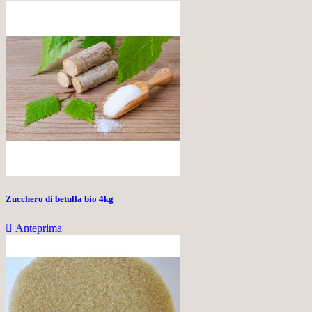
Zucchero di betulla bio 4kg

Anteprima