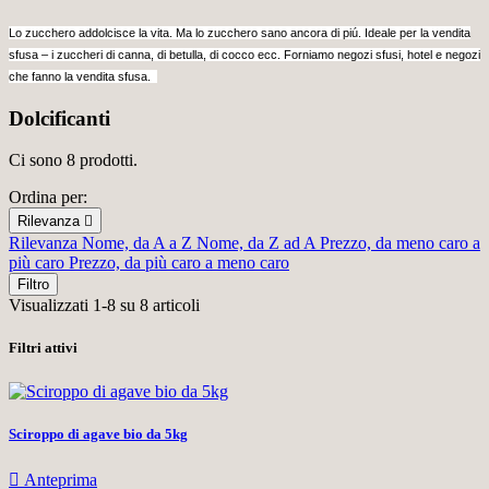
Lo zucchero addolcisce la vita. Ma lo zucchero sano ancora di piú. Ideale per la vendita
sfusa – i zuccheri di canna, di betulla, di cocco ecc. Forniamo negozi sfusi, hotel e negozi
che fanno la vendita sfusa.
Dolcificanti
Ci sono 8 prodotti.
Ordina per:
Rilevanza

Rilevanza
Nome, da A a Z
Nome, da Z ad A
Prezzo, da meno caro a
più caro
Prezzo, da più caro a meno caro
Filtro
Visualizzati 1-8 su 8 articoli
Filtri attivi
Sciroppo di agave bio da 5kg

Anteprima