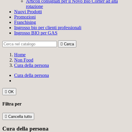
Articoli consigliati per il Novo Bio Corner ad alta
rotazione
Nuovi Prodotti
Promozioni
Franchising
Ingrosso bio per clienti professionali
Ingrosso BIO per GAS

Cerca
Home
Non Food
Cura della persona
Cura della persona

OK
Filtra per

Cancella tutto
Cura della persona