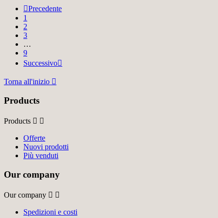

Precedente
1
2
3
…
9
Successivo

Torna all'inizio

Products
Products


Offerte
Nuovi prodotti
Più venduti
Our company
Our company


Spedizioni e costi