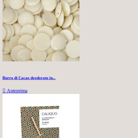
Burro di Cacao deodorato in...

Anteprima