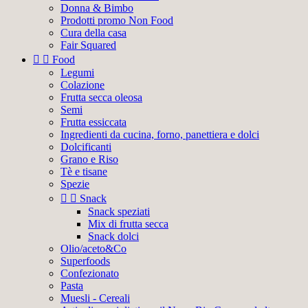
Donna & Bimbo
Prodotti promo Non Food
Cura della casa
Fair Squared


Food
Legumi
Colazione
Frutta secca oleosa
Semi
Frutta essiccata
Ingredienti da cucina, forno, panettiera e dolci
Dolcificanti
Grano e Riso
Tè e tisane
Spezie


Snack
Snack speziati
Mix di frutta secca
Snack dolci
Olio/aceto&Co
Superfoods
Confezionato
Pasta
Muesli - Cereali