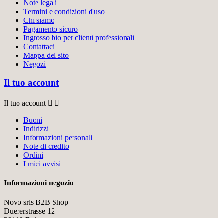
Note legali
Termini e condizioni d'uso
Chi siamo
Pagamento sicuro
Ingrosso bio per clienti professionali
Contattaci
Mappa del sito
Negozi
Il tuo account
Il tuo account


Buoni
Indirizzi
Informazioni personali
Note di credito
Ordini
I miei avvisi
Informazioni negozio
Novo srls B2B Shop
Duererstrasse 12