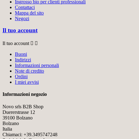
Ingrosso bio per clienti professionali
Contattaci
Mappa del sito
Negozi
Il tuo account
Il tuo account


Buoni
Indirizzi
Informazioni personali
Note di credito
Ordini
I miei avvisi
Informazioni negozio
Novo srls B2B Shop
Duererstrasse 12
39100 Bolzano
Bolzano
Italia
Chiamaci:
+39.3495747248