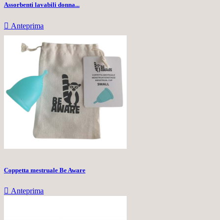
Assorbenti lavabili donna...

Anteprima
Coppetta mestruale Be Aware

Anteprima