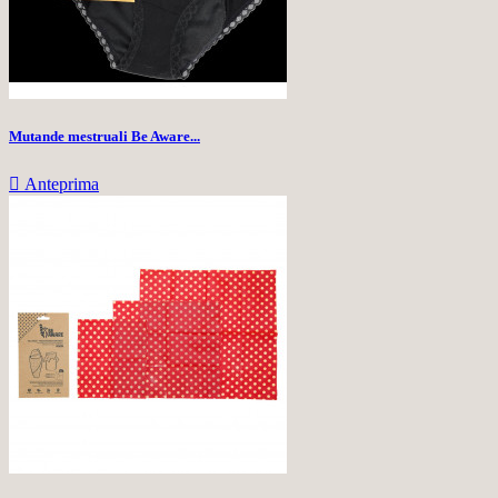
Mutande mestruali Be Aware...

Anteprima