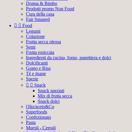
Donna & Bimbo
Prodotti promo Non Food
Cura della casa
Fair Squared


Food
Legumi
Colazione
Frutta secca oleosa
Semi
Frutta essiccata
Ingredienti da cucina, forno, panettiera e dolci
Dolcificanti
Grano e Riso
Tè e tisane
Spezie


Snack
Snack speziati
Mix di frutta secca
Snack dolci
Olio/aceto&Co
Superfoods
Confezionato
Pasta
Muesli - Cereali