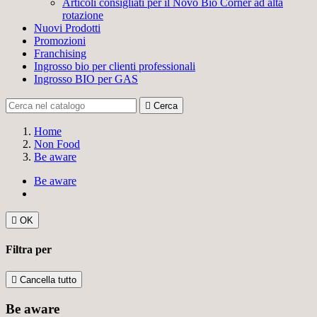
Articoli consigliati per il Novo Bio Corner ad alta
rotazione
Nuovi Prodotti
Promozioni
Franchising
Ingrosso bio per clienti professionali
Ingrosso BIO per GAS

Cerca
Home
Non Food
Be aware
Be aware

OK
Filtra per

Cancella tutto
Be aware