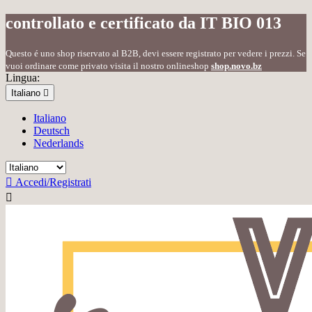
controllato e certificato da IT BIO 013
Questo é uno shop riservato al B2B, devi essere registrato per vedere i prezzi. Se
vuoi ordinare come privato visita il nostro onlineshop
shop.novo.bz
Lingua:
Italiano

Italiano
Deutsch
Nederlands

Accedi/Registrati
