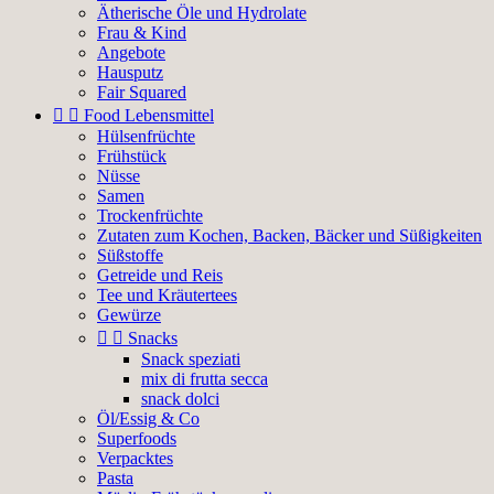
Ätherische Öle und Hydrolate
Frau & Kind
Angebote
Hausputz
Fair Squared


Food Lebensmittel
Hülsenfrüchte
Frühstück
Nüsse
Samen
Trockenfrüchte
Zutaten zum Kochen, Backen, Bäcker und Süßigkeiten
Süßstoffe
Getreide und Reis
Tee und Kräutertees
Gewürze


Snacks
Snack speziati
mix di frutta secca
snack dolci
Öl/Essig & Co
Superfoods
Verpacktes
Pasta