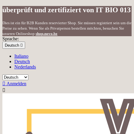
überprüft und zertifiziert von IT BIO 013
Dies ist ein für B2B Kunden reservierter Shop. Sie müssen registriert sein um die
Preise zu sehen. Wenn Sie als Privatperson bestellen möchten, besuchen Sie
unseren Onlineshop
shop.novo.bz
Sprache:
Deutsch

Italiano
Deutsch
Nederlands

Anmelden
