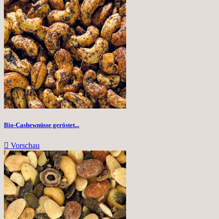
Bio-Cashewnüsse geröstet...

Vorschau