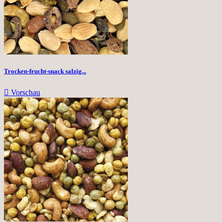
Trocken-frucht-snack salzig...

Vorschau