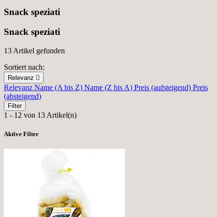
Snack speziati
Snack speziati
13 Artikel gefunden
Sortiert nach:
Relevanz

Relevanz
Name (A bis Z)
Name (Z bis A)
Preis (aufsteigend)
Preis
(absteigend)
Filter
1 - 12 von 13 Artikel(n)
Aktive Filter