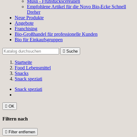
Müsli - Frühstückscerealien
Empfohlene Artikel für die Novo Bio-Ecke Schnell
Dreher
Neue Produkte
Angebote
Franchising
Bio-Großhandel für professionelle Kunden
Bio für Einkaufsgruppen

Suche
Startseite
Food Lebensmittel
Snacks
Snack speziati
Snack speziati

OK
Filtern nach

Filter entfernen