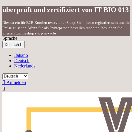
überprüft und zertifiziert von IT BIO 013
Dies ist ein für B2B Kunden reservierter Shop. Sie müssen registriert sein um die
Preise zu sehen. Wenn Sie als Privatperson bestellen möchten, besuchen Sie
unseren Onlineshop
shop.novo.bz
Sprache:
Deutsch

Italiano
Deutsch
Nederlands

Anmelden
