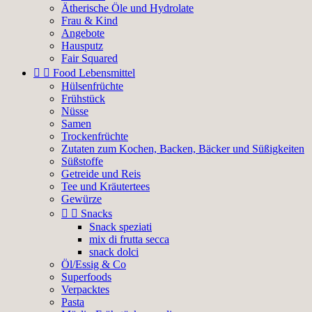
Ätherische Öle und Hydrolate
Frau & Kind
Angebote
Hausputz
Fair Squared


Food Lebensmittel
Hülsenfrüchte
Frühstück
Nüsse
Samen
Trockenfrüchte
Zutaten zum Kochen, Backen, Bäcker und Süßigkeiten
Süßstoffe
Getreide und Reis
Tee und Kräutertees
Gewürze


Snacks
Snack speziati
mix di frutta secca
snack dolci
Öl/Essig & Co
Superfoods
Verpacktes
Pasta