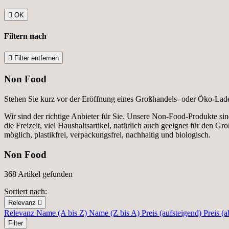

OK
Filtern nach

Filter entfernen
Non Food
Stehen Sie kurz vor der Eröffnung eines Großhandels- oder Öko-Lade
Wir sind der richtige Anbieter für Sie. Unsere Non-Food-Produkte sind
die Freizeit, viel Haushaltsartikel, natürlich auch geeignet für den
möglich, plastikfrei, verpackungsfrei, nachhaltig und biologisch.
Non Food
368 Artikel gefunden
Sortiert nach:
Relevanz

Relevanz
Name (A bis Z)
Name (Z bis A)
Preis (aufsteigend)
Preis (a
Filter