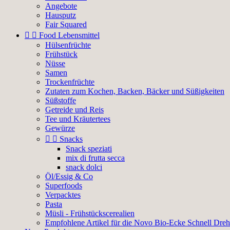
Angebote
Hausputz
Fair Squared


Food Lebensmittel
Hülsenfrüchte
Frühstück
Nüsse
Samen
Trockenfrüchte
Zutaten zum Kochen, Backen, Bäcker und Süßigkeiten
Süßstoffe
Getreide und Reis
Tee und Kräutertees
Gewürze


Snacks
Snack speziati
mix di frutta secca
snack dolci
Öl/Essig & Co
Superfoods
Verpacktes
Pasta
Müsli - Frühstückscerealien
Empfohlene Artikel für die Novo Bio-Ecke Schnell Dreh