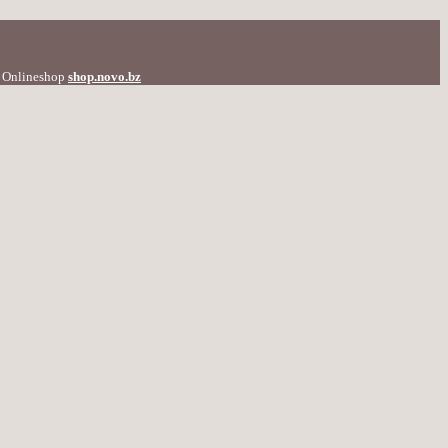
en Onlineshop
shop.novo.bz