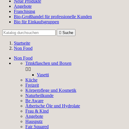
Neue Produkte
Angebote
Franchising
Bio-Großhandel für professionelle Kunden
Bio für Einkaufsgruppen

Suche
Startseite
Non Food
Non Food
Trinkflaschen und Boxen


Vasetti
Küche
Freizeit
Körperpflege und Kosmetik
Naturheilkunde
Be Aware
Ätherische Öle und Hydrolate
Frau & Kind
Angebote
Hausputz
Fair Squared