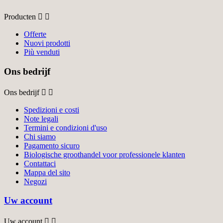
Producten


Offerte
Nuovi prodotti
Più venduti
Ons bedrijf
Ons bedrijf


Spedizioni e costi
Note legali
Termini e condizioni d'uso
Chi siamo
Pagamento sicuro
Biologische groothandel voor professionele klanten
Contattaci
Mappa del sito
Negozi
Uw account
Uw account

