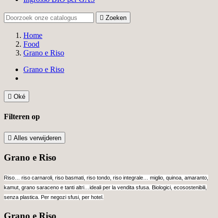

Zoeken
Home
Food
Grano e Riso
Grano e Riso

Oké
Filteren op

Alles verwijderen
Grano e Riso
Riso… riso carnaroli, riso basmati, riso tondo, riso integrale… miglio, quinoa, amaranto,
kamut, grano saraceno e tanti altri…ideali per la vendita sfusa. Biologici, ecosostenibili,
senza plastica. Per negozi sfusi, per hotel.
Grano e Riso