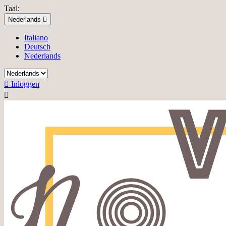
Taal:
Nederlands

Italiano
Deutsch
Nederlands

Inloggen
