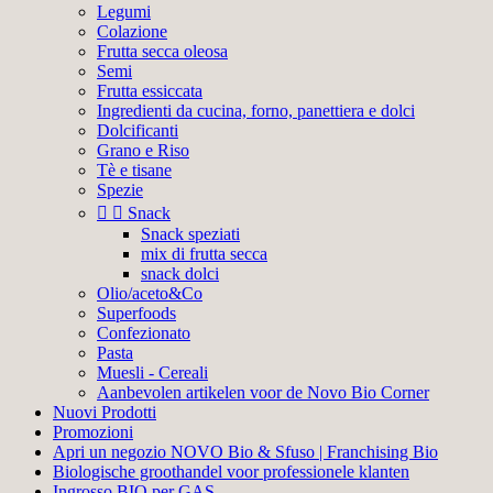
Legumi
Colazione
Frutta secca oleosa
Semi
Frutta essiccata
Ingredienti da cucina, forno, panettiera e dolci
Dolcificanti
Grano e Riso
Tè e tisane
Spezie


Snack
Snack speziati
mix di frutta secca
snack dolci
Olio/aceto&Co
Superfoods
Confezionato
Pasta
Muesli - Cereali
Aanbevolen artikelen voor de Novo Bio Corner
Nuovi Prodotti
Promozioni
Apri un negozio NOVO Bio & Sfuso | Franchising Bio
Biologische groothandel voor professionele klanten
Ingrosso BIO per GAS