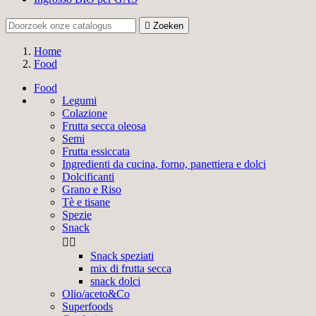

Zoeken
Home
Food
Food
Legumi
Colazione
Frutta secca oleosa
Semi
Frutta essiccata
Ingredienti da cucina, forno, panettiera e dolci
Dolcificanti
Grano e Riso
Tè e tisane
Spezie
Snack


Snack speziati
mix di frutta secca
snack dolci
Olio/aceto&Co
Superfoods