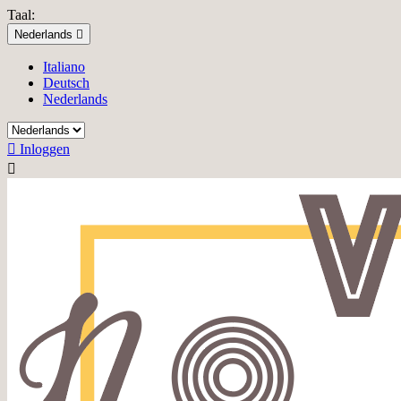
Taal:
Nederlands

Italiano
Deutsch
Nederlands

Inloggen
