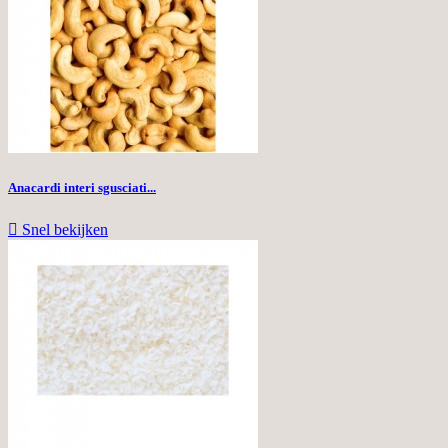
Anacardi interi sgusciati...

Snel bekijken