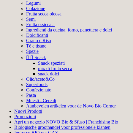
Legumi
Colazione
Frutta secca oleosa
Semi
Frutta essiccata
Ingredienti da cucina, forno, panettiera e dolci
Dolcificanti
Grano e Riso
Tè e tisane
Spezie


Snack
Snack speziati
mix di frutta secca
snack dolci
Olio/aceto&Co
Superfoods
Confezionato
Pasta
Muesli - Cereali
Aanbevolen artikelen voor de Novo Bio Corner
Nuovi Prodotti
Promozioni
Apri un negozio NOVO Bio & Sfuso | Franchising Bio
Biologische groothandel voor professionele klanten
Ingrosso BIO per GAS