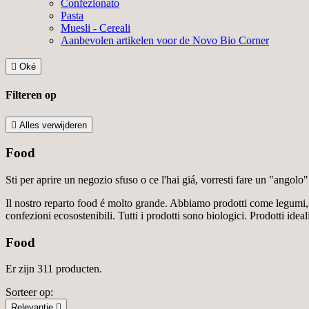
Confezionato
Pasta
Muesli - Cereali
Aanbevolen artikelen voor de Novo Bio Corner

Oké
Filteren op

Alles verwijderen
Food
Sti per aprire un negozio sfuso o ce l'hai giá, vorresti fare un "angolo"
Il nostro reparto food é molto grande. Abbiamo prodotti come legumi, tè 
confezioni ecosostenibili. Tutti i prodotti sono biologici. Prodotti idea
Food
Er zijn 311 producten.
Sorteer op:
Relevantie
