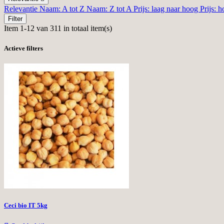
Relevantie
Naam: A tot Z
Naam: Z tot A
Prijs: laag naar hoog
Prijs: 
Filter
Item 1-12 van 311 in totaal item(s)
Actieve filters
Ceci bio IT 5kg